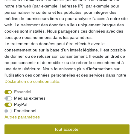
E310 E330
notre site web (par exemple, l'adresse IP), par exemple pour
11,95 € *
personnaliser le contenu et les publicités, pour intégrer des
Dans le panier
médias de fournisseurs tiers ou pour analyser l'accès à notre site
*
avec TVA
hors
Frais de livraison
web. Le traitement des données a lieu uniquement lorsque des
cookies sont installés. Nous partageons ces données avec des
tiers que nous nommons dans les paramètres.
Chargeur Voiture pour Samsung SGH-A300
Le traitement des données peut être effectué avec le
A388 A400 A800 C100 C200N C210 D410 D500
D600 D710 E100 E300 E310 E330 E340 E350 E370
consentement ou sur la base d'un intérêt légitime. Il est possible
7,95 € *
de donner ou de refuser son consentement. Il existe un droit de
Afficher l’article
ne pas consentir et de modifier ou de retirer le consentement à
une date ultérieure. Nous fournissons plus d'informations sur
*
avec TVA
hors
Frais de livraison
l'utilisation des données personnelles et des services dans notre
Déclaration de confidentialité
.
Essentiel
Médias externes
Mentions légales
Déclaration de confidentialité
PayPal
Fonctionnel
Autres paramètres
Conditions générales
Droit de rétractation
Tout accepter