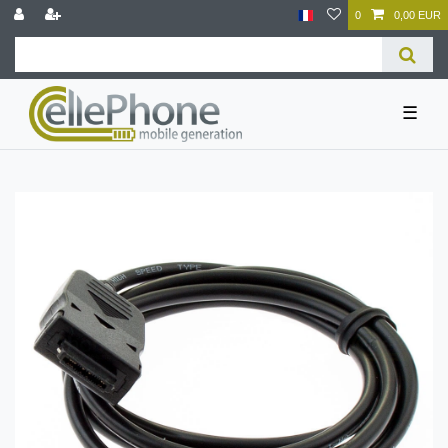
0
0,00 EUR
☰