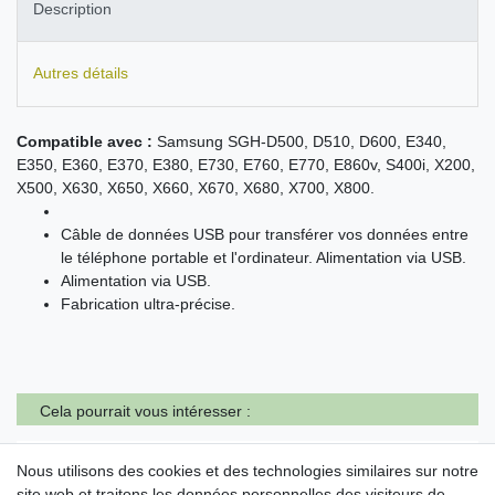
Description
Autres détails
Compatible avec :
Samsung SGH-D500, D510, D600, E340,
E350, E360, E370, E380, E730, E760, E770, E860v, S400i, X200,
X500, X630, X650, X660, X670, X680, X700, X800.
Câble de données USB pour transférer vos données entre
le téléphone portable et l'ordinateur. Alimentation via USB.
Alimentation via USB.
Fabrication ultra-précise.
Cela pourrait vous intéresser :
Chargeur Voiture (Bobine de câble) pour
Nous utilisons des cookies et des technologies similaires sur notre
Samsung SGH-A300 A388 A400 A800 C100
C200N C210 D410 D500 D600 D710 E100 E300
site web et traitons les données personnelles des visiteurs de