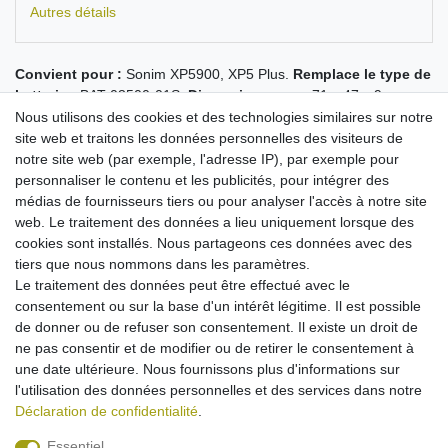
Autres détails
Convient pour :
Sonim XP5900, XP5 Plus.
Remplace le type de
batterie :
BAT-03500-01S.
Dimensions :
env. 71 x 47 x 9 mm.
Capacité : 3300 mAh.
Nous utilisons des cookies et des technologies similaires sur notre
Longues durées de veille et de conversation
site web et traitons les données personnelles des visiteurs de
avec la capacité maximale possible pour ce type de
notre site web (par exemple, l'adresse IP), par exemple pour
batterie !
personnaliser le contenu et les publicités, pour intégrer des
Cellules de haute qualité avec une longue durée de vie
médias de fournisseurs tiers ou pour analyser l'accès à notre site
ajustement parfait
web. Le traitement des données a lieu uniquement lorsque des
remplace la batterie d'origine des modèles susmentionnés
cookies sont installés. Nous partageons ces données avec des
Se recharge avec n'importe quel chargeur adapté à
tiers que nous nommons dans les paramètres.
l'appareil
Le traitement des données peut être effectué avec le
Aucun effet mémoire
consentement ou sur la base d'un intérêt légitime. Il est possible
avec protection contre la surcharge/surchauffe/court-circuit
de donner ou de refuser son consentement. Il existe un droit de
sécurité maximale possible !
ne pas consentir et de modifier ou de retirer le consentement à
une date ultérieure. Nous fournissons plus d'informations sur
l'utilisation des données personnelles et des services dans notre
Déclaration de confidentialité
.
Essentiel