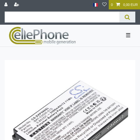
0
0,00 EUR
☰