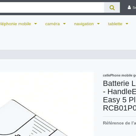
S
éléphonie mobile
caméra
navigation
tablette
cellePhone mobile g
Batterie 
- Handle
Easy 5 P
RCB01P0
Référence de l’a