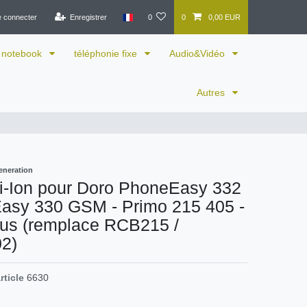
e connecter
Enregistrer
0
0
0,00 EUR
notebook
téléphonie fixe
Audio&Vidéo
Autres
eneration
Li-Ion pour Doro PhoneEasy 332
Easy 330 GSM - Primo 215 405 -
lus (remplace RCB215 /
2)
rticle
6630