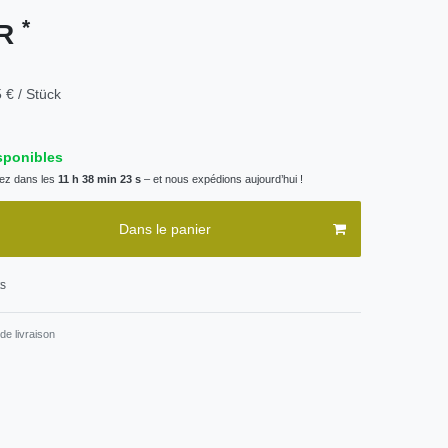
*
UR
 € / Stück
sponibles
z dans les
11 h 38 min 23 s
– et nous expédions aujourd’hui !
Dans le panier
ts
de livraison