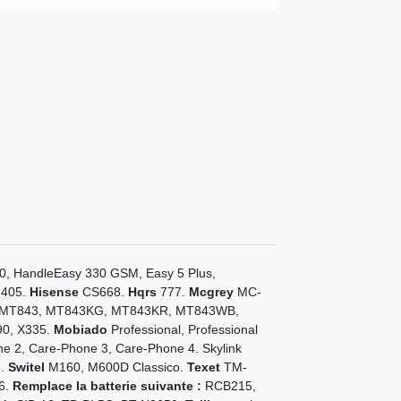
, HandleEasy 330 GSM, Easy 5 Plus,
 405.
Hisense
CS668.
Hqrs
777.
Mcgrey
MC-
 MT843, MT843KG, MT843KR, MT843WB,
0, X335.
Mobiado
Professional, Professional
e 2, Care-Phone 3, Care-Phone 4. Skylink
6.
Switel
M160, M600D Classico.
Texet
TM-
6.
Remplace la batterie suivante :
RCB215,