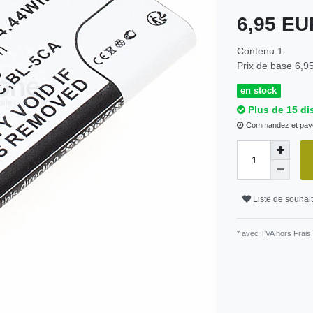
6,95 E
Contenu
1
Prix de base
6,95
en stock
Plus de 15 di
Commandez et paye
Liste de souhai
* avec TVA hors
Frais 