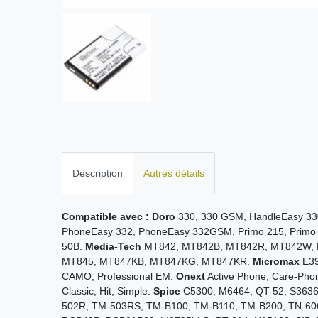
Description
Autres détails
Compatible avec :
Doro
330, 330 GSM, HandleEasy 330
PhoneEasy 332, PhoneEasy 332GSM, Primo 215, Primo
50B.
Media-Tech
MT842, MT842B, MT842R, MT842W,
MT845, MT847KB, MT847KG, MT847KR.
Micromax
E39
CAMO, Professional EM.
Onext
Active Phone, Care-Phon
Classic, Hit, Simple.
Spice
C5300, M6464, QT-52, S363
502R, TM-503RS, TM-B100, TM-B110, TM-B200, TN-60