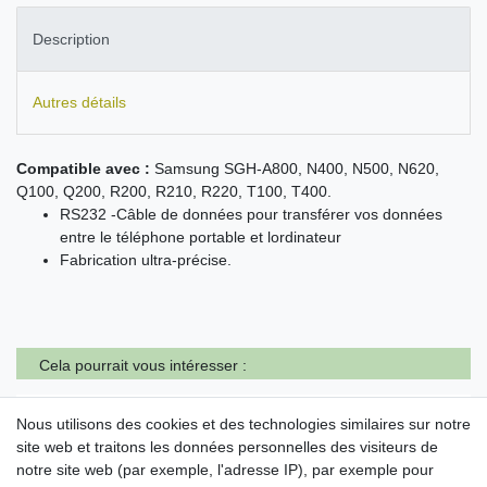
Description
Autres détails
Compatible avec :
Samsung SGH-A800, N400, N500, N620,
Q100, Q200, R200, R210, R220, T100, T400.
RS232 -Câble de données pour transférer vos données
entre le téléphone portable et lordinateur
Fabrication ultra-précise.
Cela pourrait vous intéresser :
Chargeur Voiture (Bobine de câble) pour
Nous utilisons des cookies et des technologies similaires sur notre
Samsung SGH-A300 A388 A400 A800 C100
C200N C210 D410 D500 D600 D710 E100 E300
site web et traitons les données personnelles des visiteurs de
E310 E330
notre site web (par exemple, l'adresse IP), par exemple pour
11,95 € *