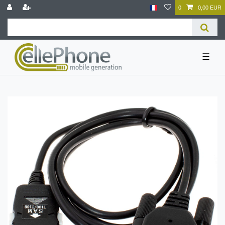
0
0,00 EUR
☰