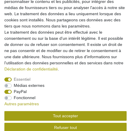
personnaliser le contenu et les publicités, pour intégrer des
Dans le panier
médias de fournisseurs tiers ou pour analyser l'accès à notre site
*
avec TVA
hors
Frais de livraison
web. Le traitement des données a lieu uniquement lorsque des
cookies sont installés. Nous partageons ces données avec des
tiers que nous nommons dans les paramètres.
Chargeur Voiture pour Samsung SGH-A300
Le traitement des données peut être effectué avec le
A388 A400 A800 C100 C200N C210 D410 D500
D600 D710 E100 E300 E310 E330 E340 E350 E370
consentement ou sur la base d'un intérêt légitime. Il est possible
7,95 € *
de donner ou de refuser son consentement. Il existe un droit de
ne pas consentir et de modifier ou de retirer le consentement à
Afficher l’article
une date ultérieure. Nous fournissons plus d'informations sur
*
avec TVA
hors
Frais de livraison
l'utilisation des données personnelles et des services dans notre
Déclaration de confidentialité
.
Essentiel
Médias externes
Mentions légales
Déclaration de confidentialité
PayPal
Fonctionnel
Autres paramètres
Conditions générales
Droit de rétractation
Tout accepter
Contact
Rétracter le contrat ici
Refuser tout